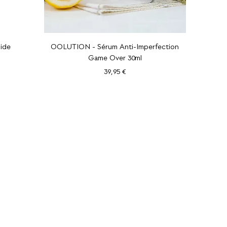
Aperçu rapide
ide
OOLUTION - Sérum Anti-Imperfection
Game Over 30ml
Prix
39,95 €