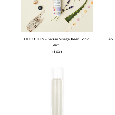
Aperçu rapide
OOLUTION - Sérum Visage Keen Tonic
AST
30ml
Prix
44,00 €