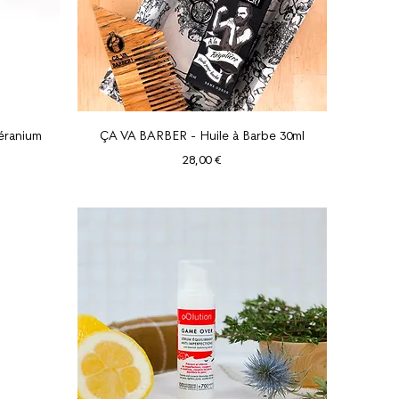
Aperçu rapide
éranium
ÇA VA BARBER - Huile à Barbe 30ml
Prix
28,00 €