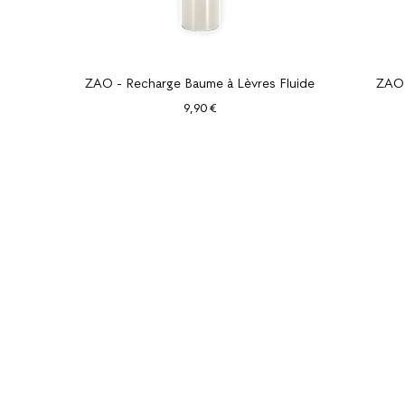
Aperçu rapide
ZAO - Recharge Baume à Lèvres Fluide
ZAO 
Prix
9,90 €