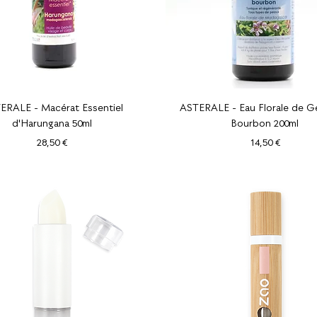
Aperçu rapide
Aperçu rapide
ERALE - Macérat Essentiel
ASTERALE - Eau Florale de G
d'Harungana 50ml
Bourbon 200ml
Prix
Prix
28,50 €
14,50 €