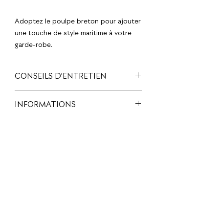
Adoptez le poulpe breton pour ajouter
une touche de style maritime à votre
garde-robe.
CONSEILS D'ENTRETIEN
Laver avec des couleurs similaires à 30°,
INFORMATIONS
ne pas repasser sur l’imprimé, laver et
repasser à l’envers.
Matière : 100% coton biologique,
tee-shirt certifié GOTS et PETA
Couleur : Noir
Design : Coloré