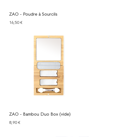
ZAO - Poudre à Sourcils
Prix
16,50 €
ZAO - Bambou Duo Box (vide)
Prix
8,90 €