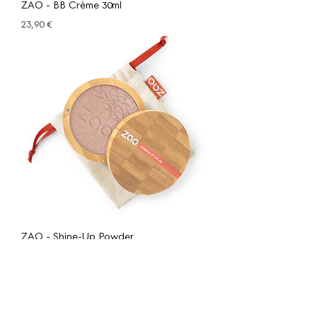
ZAO - BB Crème 30ml
Prix
23,90 €
ZAO - Shine-Up Powder
Prix
21,90 €