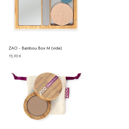
ZAO - Bambou Box M (vide)
Prix
15,90 €