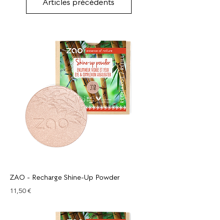
Articles précédents
ZAO - Recharge Shine-Up Powder
Prix
11,50 €