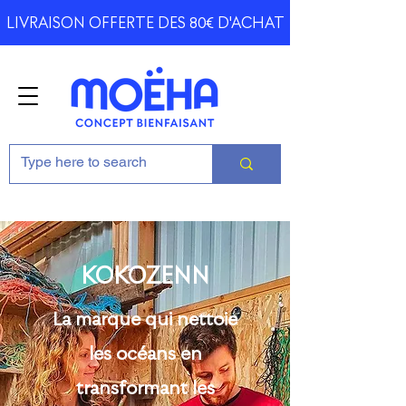
LIVRAISON OFFERTE DES 80€ D'ACHAT
KOKOZENN
La marque qui nettoie
les océans en
transformant les