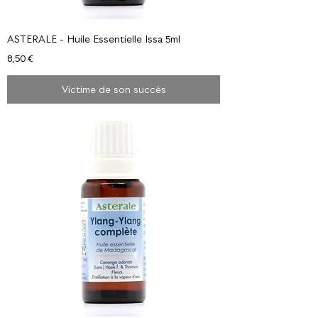
ASTERALE - Huile Essentielle Issa 5ml
Prix
8,50 €
Victime de son succès