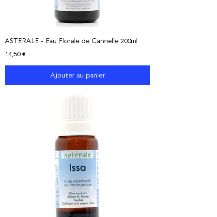
ASTERALE - Eau Florale de Cannelle 200ml
Prix
14,50 €
Ajouter au panier