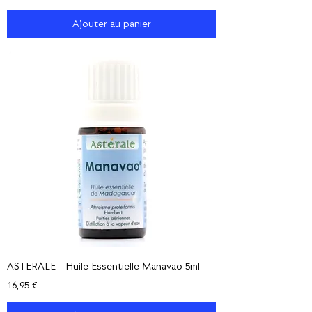
Ajouter au panier
ASTERALE - Huile Essentielle Manavao 5ml
Prix
16,95 €