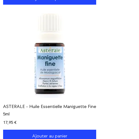
ASTERALE - Huile Essentielle Maniguette Fine
5ml
Prix
17,95 €
Ajouter au panier