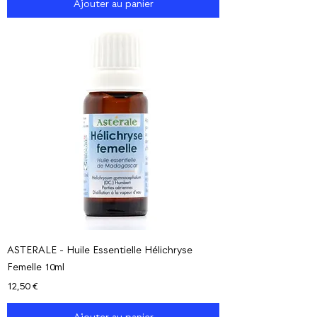
Ajouter au panier
ASTERALE - Huile Essentielle Hélichryse
Femelle 10ml
Prix
12,50 €