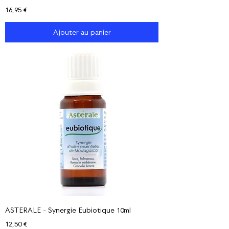
Prix
16,95 €
Ajouter au panier
ASTERALE - Synergie Eubiotique 10ml
Prix
12,50 €