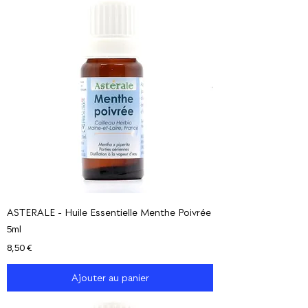
ASTERALE - Huile Essentielle Menthe Poivrée
5ml
Prix
8,50 €
Ajouter au panier