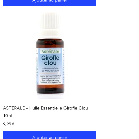
Ajouter au panier
ASTERALE - Huile Essentielle Girofle Clou
10ml
Prix
9,95 €
Ajouter au panier