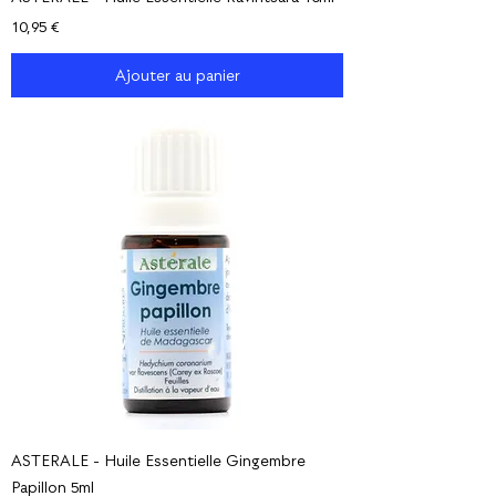
Prix
10,95 €
Ajouter au panier
ASTERALE - Huile Essentielle Gingembre
Papillon 5ml