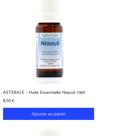
ASTERALE - Huile Essentielle Niaouli 10ml
Prix
8,50 €
Ajouter au panier