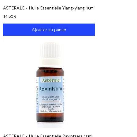
ASTERALE - Huile Essentielle Ylang-ylang 10ml
Prix
14,50 €
Ajouter au panier
ASTERALE - Huile Essentielle Ravintsara 10ml