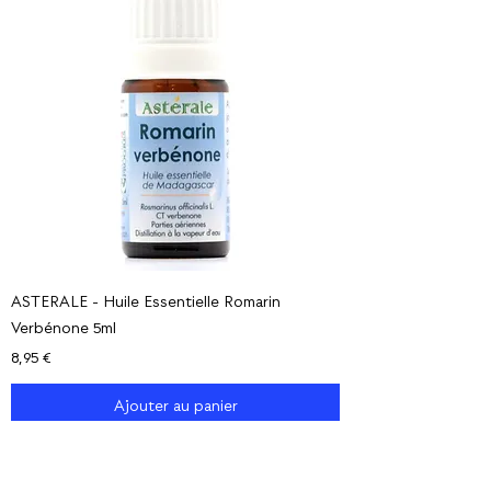
ASTERALE - Huile Essentielle Romarin
Verbénone 5ml
Prix
8,95 €
Ajouter au panier